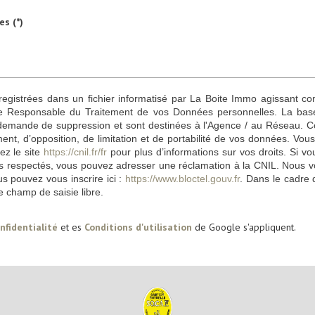
es (*)
nregistrées dans un fichier informatisé par La Boite Immo agissant c
te Responsable du Traitement de vos Données personnelles. La base l
demande de suppression et sont destinées à l'Agence / au Réseau. Con
ement, d’opposition, de limitation et de portabilité de vos données. 
ez le site
https://cnil.fr/fr
pour plus d’informations sur vos droits. Si vo
as respectés, vous pouvez adresser une réclamation à la CNIL. Nous vou
s pouvez vous inscrire ici :
https://www.bloctel.gouv.fr
. Dans le cadre 
e champ de saisie libre.
nfidentialité
et es
Conditions d'utilisation
de Google s'appliquent.