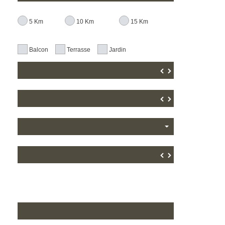
5 Km
10 Km
15 Km
Balcon
Terrasse
Jardin
▼
▲
▼
▲
▼
▲