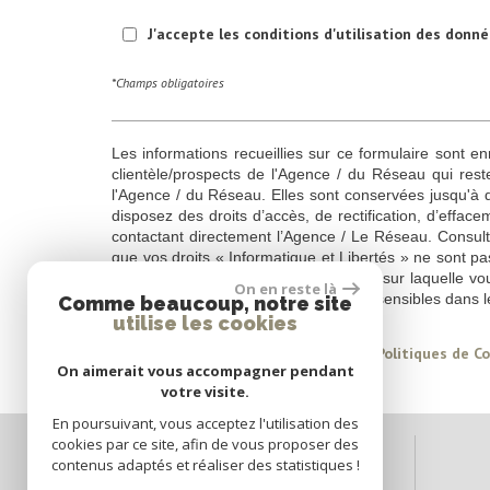
J'accepte les conditions d'utilisation des donné
*Champs obligatoires
Les informations recueillies sur ce formulaire sont e
clientèle/prospects de l'Agence / du Réseau qui res
l'Agence / du Réseau. Elles sont conservées jusqu'à 
disposez des droits d’accès, de rectification, d’effac
contactant directement l’Agence / Le Réseau. Consult
que vos droits « Informatique et Libertés » ne sont p
démarchage téléphonique « Bloctel », sur laquelle vou
On en reste là
invitons à ne pas inscrire de Données sensibles dans l
Comme beaucoup, notre site
utilise les cookies
Ce site est protégé par reCAPTCHA, les
Politiques de Co
On aimerait vous accompagner pendant
votre visite.
En poursuivant, vous acceptez l'utilisation des
cookies par ce site, afin de vous proposer des
contenus adaptés et réaliser des statistiques !
Espace propriétaires